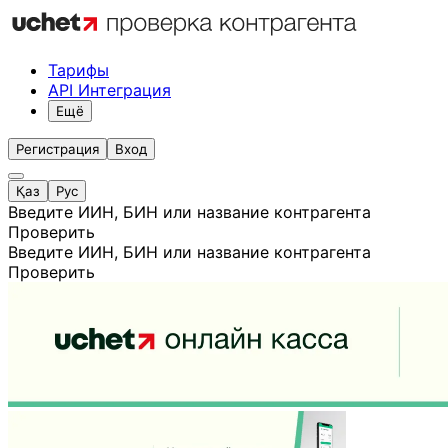
Тарифы
API Интеграция
Ещё
Регистрация
Вход
Қаз
Рус
Введите ИИН, БИН или название контрагента
Проверить
Введите ИИН, БИН или название контрагента
Проверить