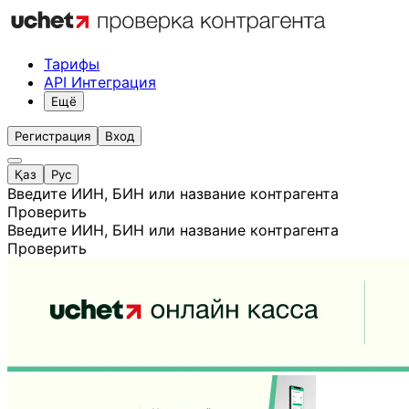
Тарифы
API Интеграция
Ещё
Регистрация
Вход
Қаз
Рус
Введите ИИН, БИН или название контрагента
Проверить
Введите ИИН, БИН или название контрагента
Проверить