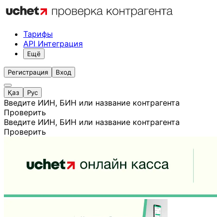
Тарифы
API Интеграция
Ещё
Регистрация
Вход
Қаз
Рус
Введите ИИН, БИН или название контрагента
Проверить
Введите ИИН, БИН или название контрагента
Проверить